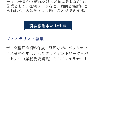
一度は仕事から離れたけれど育児をしながら、
副業として、在宅ワークなど、時間と場所にと
らわれず、
あなたらしく働くことができます。
現在募集中のお仕事
​ヴィオラリスト募集
データ整理や資料作成、経理などのバックオフ
ィス業務を中心としたクライアントワークをパ
ートナー（業務委託契約）としてフルリモート
で
対応していただきます。育児や介護の合間にこ
れまでの経験を活かして働いてみませんか。
好きな時間、好きな場所での就労が可能なため
ダブルワークとしても人気があります。
募集要項はこちら
プライバシーポリシー
特定商取引法に基づく表記
Copyright©2026 &VIOLA. All Rights Reserved.